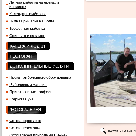
Летняя рыбалка на ереках и
ильменях
Календарь рыболова
Зимняя рыбалка на Волге
Трофейная рыбалка
Спиннинг и нахлыст
КАТЕРА И ЛОДКИ
РЕСТОРАН
ДОПОЛНИТЕЛЬНЫЕ УСЛУГИ
Прокат рыболовного оборудования
Рыболовный магазин
Приготовление трофеев
Егерьская уха
ФОТОГАЛЕРЕЯ
Фотогалерея лето
Фотогалерея зима
нажмите на карти
Фотогалерея природа на Нижней