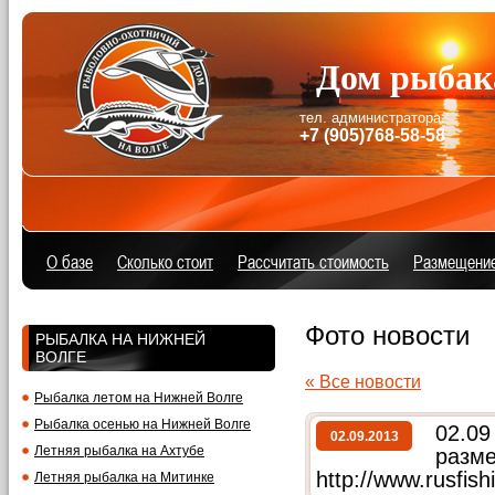
Дом рыбак
тел. администратора:
+7 (905)768-58-58
890
О базе
Сколько стоит
Расcчитать стоимость
Размещени
Фото новости
РЫБАЛКА НА НИЖНЕЙ
ВОЛГЕ
« Все новости
Рыбалка летом на Нижней Волге
Рыбалка осенью на Нижней Волге
02.09
02.09.2013
Летняя рыбалка на Ахтубе
разме
http://www.rusfish
Летняя рыбалка на Митинке