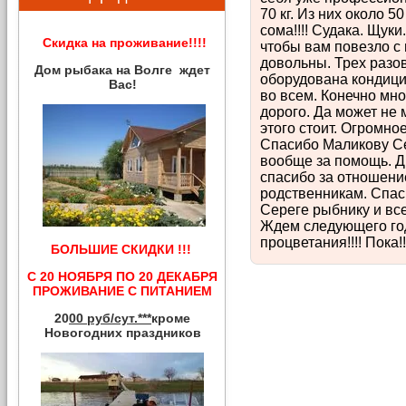
70 кг. Из них около 5
сома!!!! Судака. Щуки
Скидка на проживание!!!!
чтобы вам повезло с 
довольны. Трех разо
Дом рыбака на Волге ждет
оборудована кондици
Вас!
во всем. Конечно мно
дорого. Да может не 
этого стоит. Огромно
Спасибо Маликову Се
вообще за помощь. Д
спасибо за отношение
родственникам. Спаси
Сереге рыбнику и вс
Ждем следующего года
процветания!!!! Пока!!
БОЛЬШИЕ СКИДКИ !!!
С 20 НОЯБРЯ ПО 20 ДЕКАБРЯ
ПРОЖИВАНИЕ С ПИТАНИЕМ
20
00 руб/сут.***
кроме
Новогодних праздников