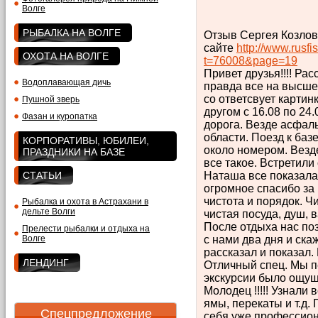
Волге
РЫБАЛКА НА ВОЛГЕ
Отзыв Сергея Козло
сайте
http://www.rusf
ОХОТА НА ВОЛГЕ
t=76008&page=19
Привет друзья!!!! Рас
Водоплавающая дичь
правда все на высшем 
со ответсвует картин
Пушной зверь
другом с 16.08 по 24.
Фазан и куропатка
дорога. Везде асфаль
области. Поезд к ба
КОРПОРАТИВЫ, ЮБИЛЕИ,
около номером. Везде
ПРАЗДНИКИ НА БАЗЕ
все такое. Встретил
СТАТЬИ
Наташа все показала
огромное спасибо за 
чистота и порядок. Ч
Рыбалка и охота в Астрахани в
дельте Волги
чистая посуда, душ, ван
После отдыха нас по
Прелести рыбалки и отдыха на
Волге
с нами два дня и скаж
рассказал и показал
ЛЕНДИНГ
Отличный спец. Мы пе
экскурсии было ощуще
Молодец !!!!! Узнали в
ямы, перекаты и т.д.
Спецпредложение
себя уже профессион