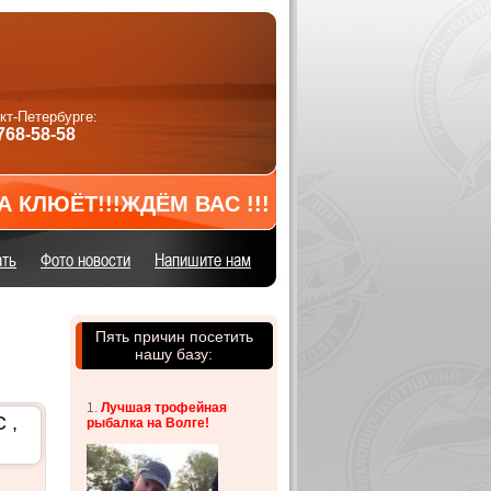
нкт-Петербурге:
768-58-58
Т!!!ЖДЁМ ВАС !!! 89057685858
ать
Фото новости
Напишите нам
Пять причин посетить
нашу базу:
1.
Лучшая т
рофейная
 ,
рыбалка на Волге!