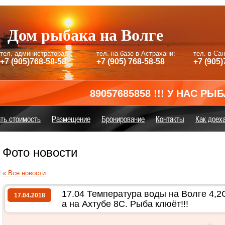
Дом рыбака на Волге
тел. администратора:
тел. на базе в Астрахани:
тел. в Са
+7 (905)768-58-58
+7 (905) 768-58-58
+7 (905)
89057685858 !!! У НАС РЫБА КЛЮЁ
ть стоимость
Размещение
Бронирование
Контакты
Как доех
Фото новости
« Все новости
17.04 Температура воды на Волге 4,2С
17.04.2018
а на Ахтубе 8С. Рыба клюёт!!!