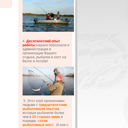
4.
Десятилетний опыт
работы
нашего персонала и
администрации в
организации Вашего
отдыха, рыбалок и охот на
Волге и Ахтубе!
5. Этот клуб организован
людьми с
тридцатилетним
рыболовным опытом
,
которые рыбачили более
чем в
10 странах мира
и
порядка
сотни
рыболовных мест
. И они с