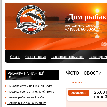
Дом рыбак
тел. администратора:
+7 (905)768-58-58
89057
О базе
Сколько стоит
Расcчитать стоимость
Размещени
Фото новости
РЫБАЛКА НА НИЖНЕЙ
ВОЛГЕ
« Все новости
Рыбалка летом на Нижней Волге
25.08
Рыбалка осенью на Нижней Волге
25.08.2018
гостей
Летняя рыбалка на Ахтубе
Летняя рыбалка на Митинке