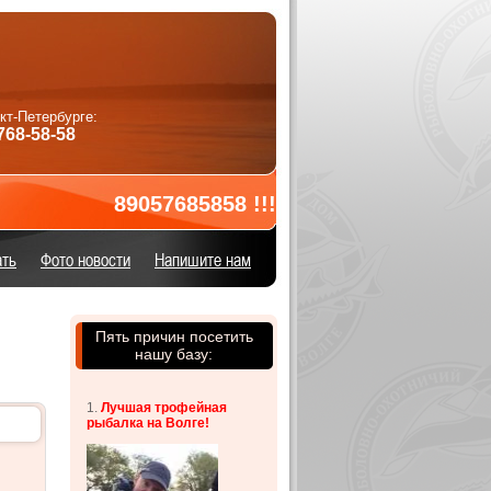
нкт-Петербурге:
768-58-58
89057685858 !!! У НАС РЫБА КЛЮЁТ!!!ЖД
ать
Фото новости
Напишите нам
Пять причин посетить
нашу базу:
1.
Лучшая т
рофейная
рыбалка на Волге!