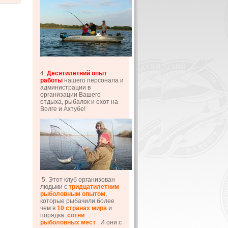
4.
Десятилетний опыт
работы
нашего персонала и
администрации в
организации Вашего
отдыха, рыбалок и охот на
Волге и Ахтубе!
5. Этот клуб организован
людьми с
тридцатилетним
рыболовным опытом
,
которые рыбачили более
чем в
10 странах мира
и
порядка
сотни
рыболовных мест
. И они с