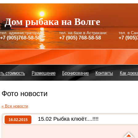
Дом рыбака на Волге
тел. администратора:
тел. на базе в Астрахани:
тел. в Са
+7 (905)768-58-58
+7 (905) 768-58-58
+7 (905)
ть стоимость
Размещение
Бронирование
Контакты
Как доех
Фото новости
« Все новости
15.02 Рыбка клюёт....!!!!
16.02.2015