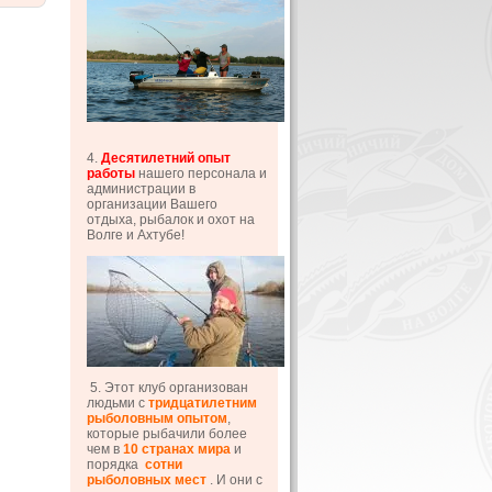
4.
Десятилетний опыт
работы
нашего персонала и
администрации в
организации Вашего
отдыха, рыбалок и охот на
Волге и Ахтубе!
5. Этот клуб организован
людьми с
тридцатилетним
рыболовным опытом
,
которые рыбачили более
чем в
10 странах мира
и
порядка
сотни
рыболовных мест
. И они с