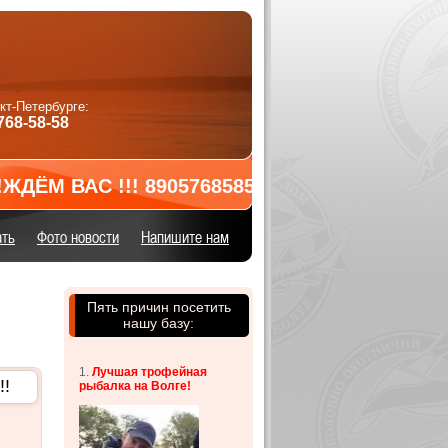
нкт-Петербурге:
768-58-58
ВАС !!! 89057685858
ать
Фото новости
Напишите нам
Пять причин посетить
нашу базу:
1.
Лучшая т
рофейная
!!
рыбалка на Волге!