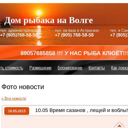
Дом рыбака на Волге
тел. администратора:
тел. на базе в Астрахани:
тел. в Са
+7 (905)768-58-58
+7 (905) 768-58-58
+7 (905)
89057685858 !!! У НАС РЫБА КЛЮЁТ!!!ЖДЁМ 
ть стоимость
Размещение
Бронирование
Контакты
Как доех
Фото новости
« Все новости
10.05 Время сазанов , лещей и воблы!
10.05.2015