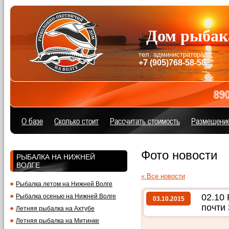
Дом рыбак
тел. администратора:
+7 (905)768-58-58
89057
О базе
Сколько стоит
Расcчитать стоимость
Размещени
Фото новости
РЫБАЛКА НА НИЖНЕЙ
ВОЛГЕ
« Все новости
Рыбалка летом на Нижней Волге
02.10
Рыбалка осенью на Нижней Волге
03.10.2015
почти 
Летняя рыбалка на Ахтубе
Летняя рыбалка на Митинке