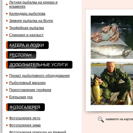
Летняя рыбалка на ереках и
ильменях
Календарь рыболова
Зимняя рыбалка на Волге
Трофейная рыбалка
Спиннинг и нахлыст
КАТЕРА И ЛОДКИ
РЕСТОРАН
ДОПОЛНИТЕЛЬНЫЕ УСЛУГИ
Прокат рыболовного оборудования
Рыболовный магазин
Приготовление трофеев
Егерьская уха
ФОТОГАЛЕРЕЯ
Фотогалерея лето
нажмите на карти
Фотогалерея зима
Фотогалерея природа на Нижней